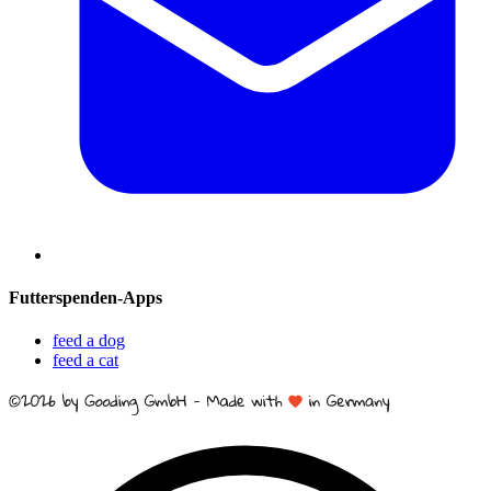
Futterspenden-Apps
feed a dog
feed a cat