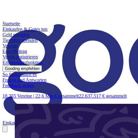
Startseite
Einkaufen & Gutes tun
Geld spenden
Tierfutter spenden
Vereine
Euer Beitrag
Verein registrieren
Erinnerungsfunktion
Gooding empfehlen
So funktioniert es
Fragen und Antworten
Feedback geben
18.355 Vereine |
22,6 Mio € gesammelt
22.637.517 € gesammelt
Einkaufen & Gutes tun
Geld spenden
Tierfutter spenden
Vereine
Euer B