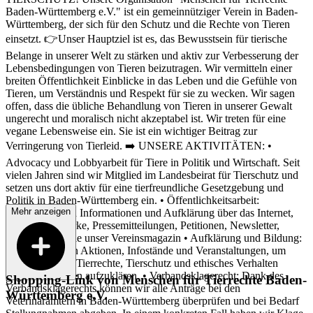
Baden-Württemberg e.V." ist ein gemeinnütziger Verein in Baden-
Württemberg, der sich für den Schutz und die Rechte von Tieren
einsetzt. 👉Unser Hauptziel ist es, das Bewusstsein für tierische
Belange in unserer Welt zu stärken und aktiv zur Verbesserung der
Lebensbedingungen von Tieren beizutragen. Wir vermitteln einer
breiten Öffentlichkeit Einblicke in das Leben und die Gefühle von
Tieren, um Verständnis und Respekt für sie zu wecken. Wir sagen
offen, dass die übliche Behandlung von Tieren in unserer Gewalt
ungerecht und moralisch nicht akzeptabel ist. Wir treten für eine
vegane Lebensweise ein. Sie ist ein wichtiger Beitrag zur
Verringerung von Tierleid. ➡️ UNSERE AKTIVITÄTEN: •
Advocacy und Lobbyarbeit für Tiere in Politik und Wirtschaft. Seit
vielen Jahren sind wir Mitglied im Landesbeirat für Tierschutz und
setzen uns dort aktiv für eine tierfreundliche Gesetzgebung und
Politik in Baden-Württemberg ein. • Öffentlichkeitsarbeit:
Mehr anzeigen
Verbreitung von Informationen und Aufklärung über das Internet,
soziale Netzwerke, Pressemitteilungen, Petitionen, Newsletter,
Flugblätter sowie unser Vereinsmagazin • Aufklärung und Bildung:
Wir organisieren Aktionen, Infostände und Veranstaltungen, um
Menschen über Tierrechte, Tierschutz und ethisches Verhalten
gegenüber Tieren aufzuklären. • Verbandsklagerecht: Dank des
Shopping-Link von
Menschen für Tierrechte Baden-
Verbandsklagerechts können wir alle Anträge bei den
Württemberg e.V.
Veterinärämtern in Baden-Württemberg überprüfen und bei Bedarf