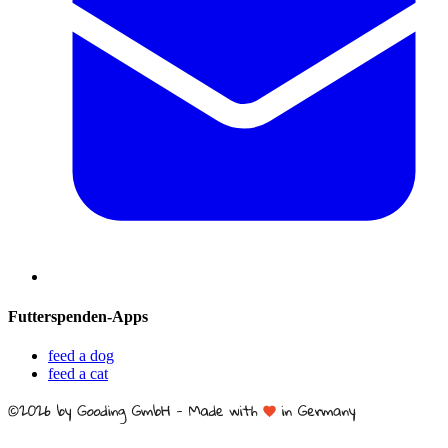
Futterspenden-Apps
feed a dog
feed a cat