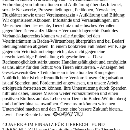
Verbreitung von Informationen und Aufklärung über das Internet,
soziale Netzwerke, Pressemitteilungen, Petitionen, Newsletter,
Flugblätter sowie unser Vereinsmagazin • Aufklärung und Bildung:
Wir organisieren Aktionen, Infostände und Veranstaltungen, um
Menschen über Tierrechte, Tierschutz und ethisches Verhalten
gegenüber Tieren aufzuklären. • Verbandsklagerecht: Dank des
Verbandsklagerechts können wir alle Anträge bei den
Veterinärämtern in Baden-Württemberg überprüfen und bei Bedarf
Stellungnahmen abgeben. In einem konkreten Fall haben wir Klage
gegen ein Veterinäramt eingereicht, das nicht gegen eine
tierschutzwidrige Putenhaltung eingeschritten ist. Diese
Rechtsmöglichkeit stärkt unsere Handlungsfähigkeit und ermöglicht
es uns, aktiv für den Schutz von Tieren einzutreten. • Anzeigen bei
Gesetzesverstößen • Teilnahme an internationalen Kampagnen
Natürlich, hier ist eine freundlichere Version: Unsere Organisation
ist auf Spenden und Fördermittel angewiesen, um unsere Arbeit
erfolgreich fortsetzen zu können. Ihre Unterstützung durch Spenden
hilft uns dabei, unsere Mission weiter voranzutreiben und einen
positiven Einfluss auf das Leben von Tieren in Baden-Württemberg
und darüber hinaus auszuüben. Gemeinsam können wir einen
Unterschied machen und den Tieren eine bessere Zukunft bieten...
...weil Tiere Rechte haben! 🐵🐶🐱🐮🐷🐭
40 JAHRE + IM EINSATZ FÜR TIERRECHTEUND
TIERSCHUTZ! Unsere Organisation "Menschen für Tierrechte