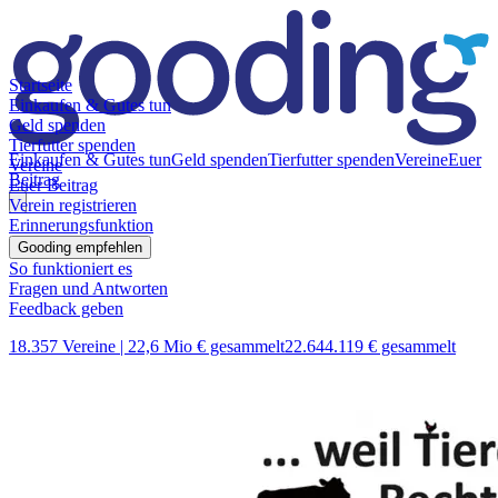
Startseite
Einkaufen & Gutes tun
Geld spenden
Tierfutter spenden
Einkaufen & Gutes tun
Geld spenden
Tierfutter spenden
Vereine
Euer
Vereine
Beitrag
Euer Beitrag
Verein registrieren
Erinnerungsfunktion
Gooding empfehlen
So funktioniert es
Fragen und Antworten
Feedback geben
18.357 Vereine |
22,6 Mio € gesammelt
22.644.119 € gesammelt