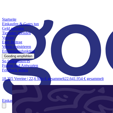
Startseite
Einkaufen & Gutes tun
Geld spenden
Tierfutter spenden
Vereine
Euer Beitrag
Verein registrieren
Erinnerungsfunktion
Gooding empfehlen
So funktioniert es
Fragen und Antworten
Feedback geben
18.355 Vereine |
22,6 Mio € gesammelt
22.641.954 € gesammelt
Einkaufen & Gutes tun
Geld spenden
Tierfutter spenden
Vereine
Euer B