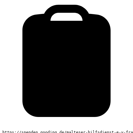
https://spenden.gooding.de/malteser-hilfsdienst-e-v-fra