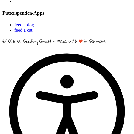
Futterspenden-Apps
feed a dog
feed a cat