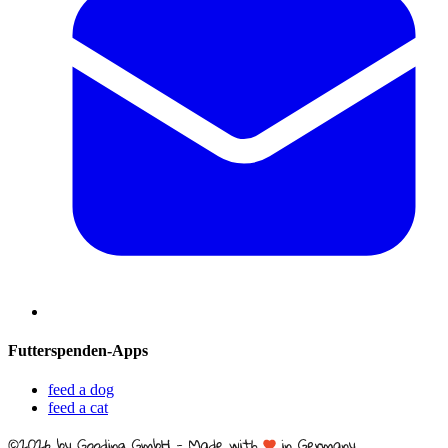
Futterspenden-Apps
feed a dog
feed a cat