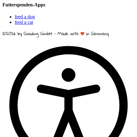
Futterspenden-Apps
feed a dog
feed a cat