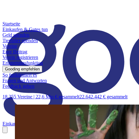
Startseite
Einkaufen & Gutes tun
Geld spenden
Tierfutter spenden
Vereine
Euer Beitrag
Verein registrieren
Erinnerungsfunktion
Gooding empfehlen
So funktioniert es
Fragen und Antworten
Feedback geben
18.355 Vereine |
22,6 Mio € gesammelt
22.642.442 € gesammelt
Einkaufen & Gutes tun
Geld spenden
Tierfutter spenden
Vereine
Euer B