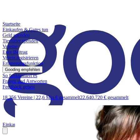
Startseite
Einkaufen & Gutes tun
Geld spenden
Tierfutter spenden
Vereine
Euer Beitrag
Verein registrieren
Erinnerungsfunktion
Gooding empfehlen
So funktioniert es
Fragen und Antworten
Feedback geben
18.356 Vereine |
22,6 Mio € gesammelt
22.640.720 € gesammelt
Einkaufen & Gutes tun
Geld spenden
Tierfutter spenden
Vereine
Euer B