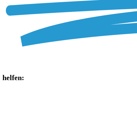
helfen
: