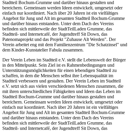
Stadtteil Bochum-Grumme und darüber hinaus gestalten und
bereichern. Gemeinsam werden Ideen entwickelt, umgesetzt oder
einfach nur koordiniert. Nach über 20 Jahren ist ein vielfältiges
Angebot für Jung und Alt im gesamten Stadtteil Bochum-Grumme
und darüber hinaus entstanden. Unter dem Dach des Vereins
befinden sich mittlerweile der StadtTeilLaden Grumme, das
Stadtteil- und Internetcafé, der Jugendtreff Sit Down, das
Patenomaprojekt und das Projekt "Zuhause Alt Werden". Der
Verein arbeitet eng mit dem Familienzentrum "Die Schatzinsel" und
dem Kinder-Kunstatelier Fabula zusammen.
Der Verein Leben im Stadtteil e.V. stellt die Lebenswelt der Bürger
in den Mittelpunkt. Sein Ziel ist es Rahmenbedingungen und
Unterstützungsmöglichkeiten für einen lebendigen Stadtteil zu
schaffen, in dem die Menschen selbst ihre Lebensqualität im
Stadtteil verbessern und gestalten. Der Verein Leben im Stadtteil
e.V. setzt sich aus vielen verschiedenen Menschen zusammen, die
mit ihren unterschiedlichen Fähigkeiten und Ideen das Leben im
Stadtteil Bochum-Grumme und darüber hinaus gestalten und
bereichern. Gemeinsam werden Ideen entwickelt, umgesetzt oder
einfach nur koordiniert. Nach über 20 Jahren ist ein vielfältiges
Angebot für Jung und Alt im gesamten Stadtteil Bochum-Grumme
und darüber hinaus entstanden. Unter dem Dach des Vereins
befinden sich mittlerweile der StadtTeilLaden Grumme, das
Stadtteil- und Internetcafé, der Jugendtreff Sit Down, das