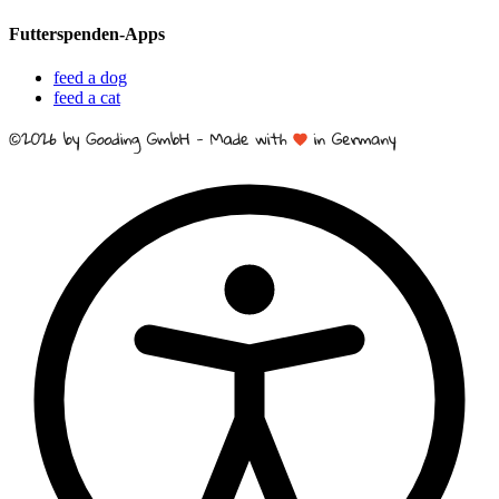
Futterspenden-Apps
feed a dog
feed a cat