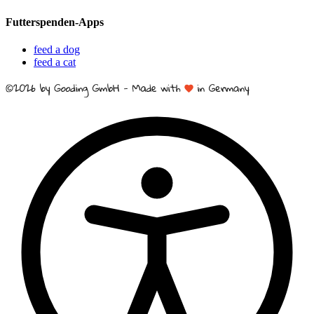
Futterspenden-Apps
feed a dog
feed a cat