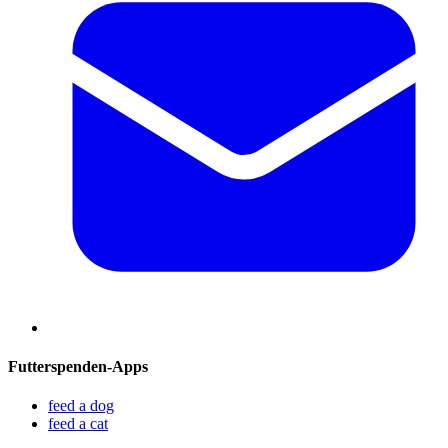
Futterspenden-Apps
feed a dog
feed a cat