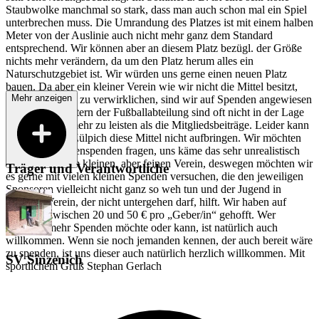
Staubwolke manchmal so stark, dass man auch schon mal ein Spiel
unterbrechen muss. Die Umrandung des Platzes ist mit einem halben
Meter von der Auslinie auch nicht mehr ganz dem Standard
entsprechend. Wir können aber an diesem Platz bezügl. der Größe
nichts mehr verändern, da um den Platz herum alles ein
Naturschutzgebiet ist. Wir würden uns gerne einen neuen Platz
bauen. Da aber ein kleiner Verein wie wir nicht die Mittel besitzt,
Mehr anzeigen
um dieses allein zu verwirklichen, sind wir auf Spenden angewiesen
und auch die Eltern der Fußballabteilung sind oft nicht in der Lage
hier finanziell mehr zu leisten als die Mitgliedsbeiträge. Leider kann
auch die Stadt Zülpich diese Mittel nicht aufbringen. Wir möchten
nicht nach Riesenspenden fragen, uns käme das sehr unrealistisch
vor, bei unserem kleinen, aber feinen Verein, deswegen möchten wir
Träger und Verantwortliche
es gerne mit vielen kleinen Spenden versuchen, die den jeweiligen
Sponsoren vielleicht nicht ganz so weh tun und der Jugend in
unserem Verein, der nicht untergehen darf, hilft. Wir haben auf
Spenden zwischen 20 und 50 € pro „Geber/in“ gehofft. Wer
natürlich mehr Spenden möchte oder kann, ist natürlich auch
willkommen. Wenn sie noch jemanden kennen, der auch bereit wäre
zu spenden, ist uns dieser auch natürlich herzlich willkommen. Mit
SV Sinzenich
sportlichem Gruß Stephan Gerlach