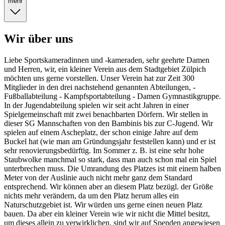
mehr
Wir über uns
Liebe Sportskameradinnen und -kameraden, sehr geehrte Damen
und Herren, wir, ein kleiner Verein aus dem Stadtgebiet Zülpich
möchten uns gerne vorstellen. Unser Verein hat zur Zeit 300
Mitglieder in den drei nachstehend genannten Abteilungen, -
Fußballabteilung - Kampfsportabteilung - Damen Gymnastikgruppe.
In der Jugendabteilung spielen wir seit acht Jahren in einer
Spielgemeinschaft mit zwei benachbarten Dörfern. Wir stellen in
dieser SG Mannschaften von den Bambinis bis zur C-Jugend. Wir
spielen auf einem Ascheplatz, der schon einige Jahre auf dem
Buckel hat (wie man am Gründungsjahr feststellen kann) und er ist
sehr renovierungsbedürftig. Im Sommer z. B. ist eine sehr hohe
Staubwolke manchmal so stark, dass man auch schon mal ein Spiel
unterbrechen muss. Die Umrandung des Platzes ist mit einem halben
Meter von der Auslinie auch nicht mehr ganz dem Standard
entsprechend. Wir können aber an diesem Platz bezügl. der Größe
nichts mehr verändern, da um den Platz herum alles ein
Naturschutzgebiet ist. Wir würden uns gerne einen neuen Platz
bauen. Da aber ein kleiner Verein wie wir nicht die Mittel besitzt,
um dieses allein zu verwirklichen, sind wir auf Spenden angewiesen