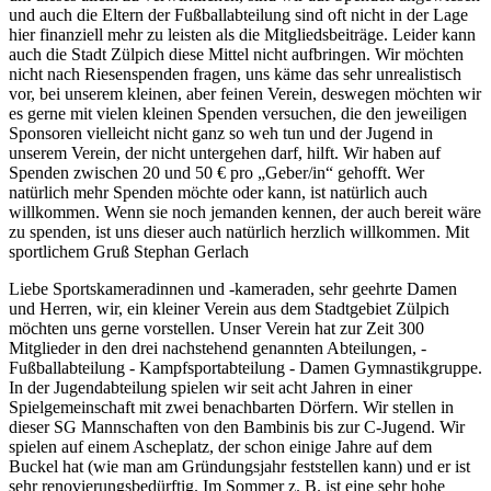
und auch die Eltern der Fußballabteilung sind oft nicht in der Lage
hier finanziell mehr zu leisten als die Mitgliedsbeiträge. Leider kann
auch die Stadt Zülpich diese Mittel nicht aufbringen. Wir möchten
nicht nach Riesenspenden fragen, uns käme das sehr unrealistisch
vor, bei unserem kleinen, aber feinen Verein, deswegen möchten wir
es gerne mit vielen kleinen Spenden versuchen, die den jeweiligen
Sponsoren vielleicht nicht ganz so weh tun und der Jugend in
unserem Verein, der nicht untergehen darf, hilft. Wir haben auf
Spenden zwischen 20 und 50 € pro „Geber/in“ gehofft. Wer
natürlich mehr Spenden möchte oder kann, ist natürlich auch
willkommen. Wenn sie noch jemanden kennen, der auch bereit wäre
zu spenden, ist uns dieser auch natürlich herzlich willkommen. Mit
sportlichem Gruß Stephan Gerlach
Liebe Sportskameradinnen und -kameraden, sehr geehrte Damen
und Herren, wir, ein kleiner Verein aus dem Stadtgebiet Zülpich
möchten uns gerne vorstellen. Unser Verein hat zur Zeit 300
Mitglieder in den drei nachstehend genannten Abteilungen, -
Fußballabteilung - Kampfsportabteilung - Damen Gymnastikgruppe.
In der Jugendabteilung spielen wir seit acht Jahren in einer
Spielgemeinschaft mit zwei benachbarten Dörfern. Wir stellen in
dieser SG Mannschaften von den Bambinis bis zur C-Jugend. Wir
spielen auf einem Ascheplatz, der schon einige Jahre auf dem
Buckel hat (wie man am Gründungsjahr feststellen kann) und er ist
sehr renovierungsbedürftig. Im Sommer z. B. ist eine sehr hohe