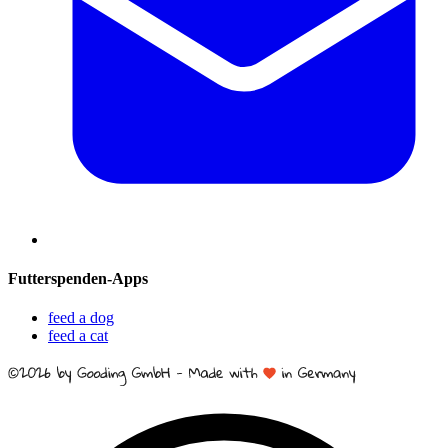
Futterspenden-Apps
feed a dog
feed a cat