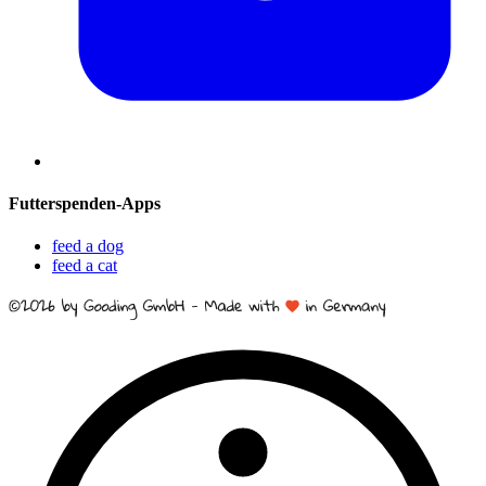
Futterspenden-Apps
feed a dog
feed a cat