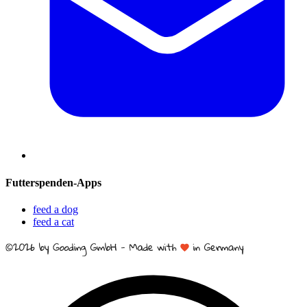
Futterspenden-Apps
feed a dog
feed a cat