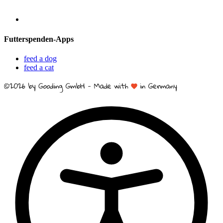
Futterspenden-Apps
feed a dog
feed a cat