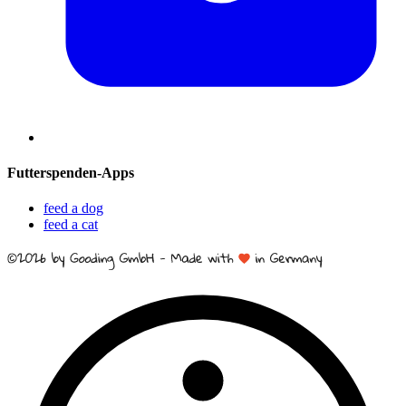
Futterspenden-Apps
feed a dog
feed a cat