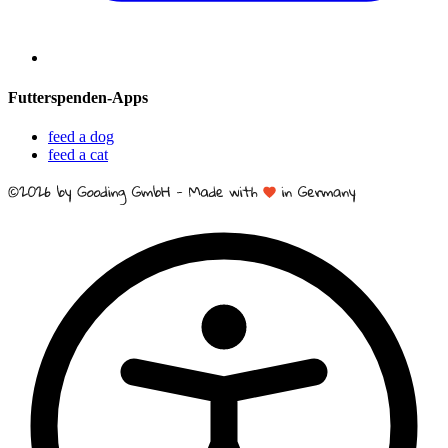
Futterspenden-Apps
feed a dog
feed a cat