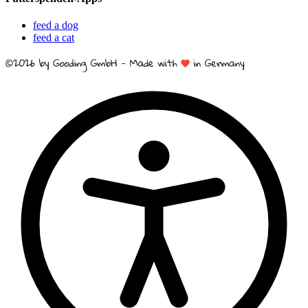
feed a dog
feed a cat