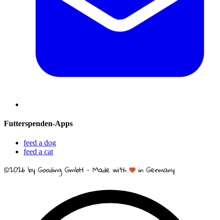
Futterspenden-Apps
feed a dog
feed a cat