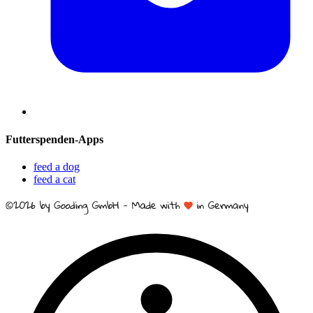
Futterspenden-Apps
feed a dog
feed a cat