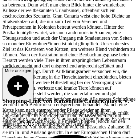
zu betreuen. Denn wirft man einen Blick hinter die wunderbare
Kulisse der weltbekannten Urlaubsinsel, offenbart sich ein
erschreckendes Szenario. Gran Canaria weist eine hohe Dichte an
Straßenkatzen auf, die nur zum Teil von Vereinen und
Privatpersonen in Kolonien betreut werden können. Hinter der
Postkartenidylle wartet, wie auch andernorts in Spanien, eine
Tötungsstation und auch der Umgang mit Straßentieren von Seiten
so mancher Einwohner*innen ist nicht glimpflich. Unser oberstes
Ziel ist das Kastrieren von Katzen, um weiteres Elend verhindern zu
können. Nach der Kastration und einer Beobachtungsphase beim
Tierarzt werden viele Tiere in ihren ursprünglichen Lebensraum
zurückgebracht und dort entsprechend artgerecht gefüttert und
Mehr anzeigen
tierärztlich versorgt. Durch Aufklärungsarbeit versuchen wir, die
spanische Bevölkerung in die Tierschutzarbeit einzubinden, bieten
Einweisung und weitere Hilfestellung bei der Versorgung von
Tieren an. Kitten, verletzte und kranke Tiere können auf
Pflegestellen überstellt werden, die von erfahrenen und gut
vernetzten Einheimischen betrieben werden. Alle unsere Schützlinge
Shopping-Link von
Katzenhilfe CanariGatos e. V.
werden ihren Bedürfnissen entsprechend behandelt. Manch eine
Katze kann nach entsprechender Pflege wieder an ihren
Für jeden Einkauf über den nachfolgenden Shopping-Link erhält
angestammten Ort zurückgebracht und entlassen werden (mit
Katzenhilfe CanariGatos e. V.
automatisch eine Prämie. Es stehen
entsprechender Nachsorge), die meisten bleiben jedoch auf den
insgesamt 2.025 Prämien-Shops zur Auswahl.
Pflegestellen. Von dort ausgehend wird ein passendes Zuhause für
sie im In- und Ausland gesucht. In einer Europäischen Union darf
Tierschutz keine Grenzen kennen. Unsere Schützlinge komme zum