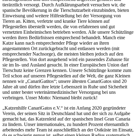
tierärztlich versorgt. Durch Aufklärungsarbeit versuchen wir, die
spanische Bevölkerung in die Tierschutzarbeit einzubinden, bieten
Einweisung und weitere Hilfestellung bei der Versorgung von
Tieren an. Kitten, verletzte und kranke Tiere können auf
Pflegestellen überstellt werden, die von erfahrenen und gut
vernetzten Einheimischen betrieben werden. Alle unsere Schützlinge
werden ihren Bedürfnissen entsprechend behandelt. Manch eine
Katze kann nach entsprechender Pflege wieder an ihren
angestammten Ort zurückgebracht und entlassen werden (mit
entsprechender Nachsorge), die meisten bleiben jedoch auf den
Pflegestellen. Von dort ausgehend wird ein passendes Zuhause für
sie im In- und Ausland gesucht. In einer Europäischen Union darf
Tierschutz keine Grenzen kennen. Unsere Schützlinge komme zum
Teil schon auf unseren Pflegestellen auf die Welt, die ganz Kleinen
nennen wir „CanariGatitos“; unsere ältesten CanariGatos sind 20
Jahre alt und dürfen ihre letzte Lebenszeit in Ruhe und Sicherheit
und unter bester veterinärmedizinischer Versorgung bei uns
verbringen. Unser Motto: Niemand bleibt zurück!
„Katzenhilfe CanariGatos e.V.“ ist ein Anfang 2020 gegründeter
Verein, der seinen Sitz in Deutschland hat und der sich zu Aufgabe
gemacht hat, das Katzenleid auf der spanischen Insel Gran Canaria
zu lindern. Unser internationales, zu hundert Prozent ehrenamtlich
arbeitendes mehr Team ist ausschließlich an der Ostküste im Einsatz,
da es schwierig genug ist, selbst einen kleinen Radius systematisch