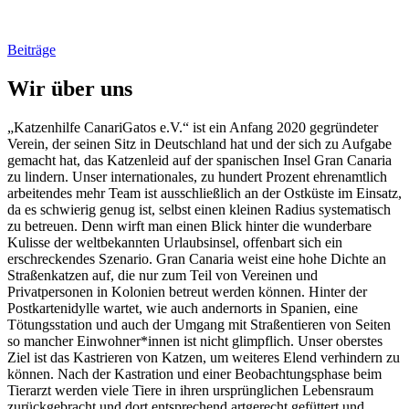
Beiträge
Wir über uns
„Katzenhilfe CanariGatos e.V.“ ist ein Anfang 2020 gegründeter
Verein, der seinen Sitz in Deutschland hat und der sich zu Aufgabe
gemacht hat, das Katzenleid auf der spanischen Insel Gran Canaria
zu lindern. Unser internationales, zu hundert Prozent ehrenamtlich
arbeitendes mehr Team ist ausschließlich an der Ostküste im Einsatz,
da es schwierig genug ist, selbst einen kleinen Radius systematisch
zu betreuen. Denn wirft man einen Blick hinter die wunderbare
Kulisse der weltbekannten Urlaubsinsel, offenbart sich ein
erschreckendes Szenario. Gran Canaria weist eine hohe Dichte an
Straßenkatzen auf, die nur zum Teil von Vereinen und
Privatpersonen in Kolonien betreut werden können. Hinter der
Postkartenidylle wartet, wie auch andernorts in Spanien, eine
Tötungsstation und auch der Umgang mit Straßentieren von Seiten
so mancher Einwohner*innen ist nicht glimpflich. Unser oberstes
Ziel ist das Kastrieren von Katzen, um weiteres Elend verhindern zu
können. Nach der Kastration und einer Beobachtungsphase beim
Tierarzt werden viele Tiere in ihren ursprünglichen Lebensraum
zurückgebracht und dort entsprechend artgerecht gefüttert und