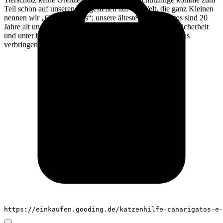
Teil schon auf unseren Pflegestellen auf die Welt, die ganz Kleinen
nennen wir „CanariGatitos“; unsere ältesten CanariGatos sind 20
Jahre alt und dürfen ihre letzte Lebenszeit in Ruhe und Sicherheit
und unter bester veterinärmedizinischer Versorgung bei uns
verbringen. Unser Motto: Niemand bleibt zurück!
https://einkaufen.gooding.de/katzenhilfe-canarigatos-e-