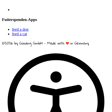
Futterspenden-Apps
feed a dog
feed a cat