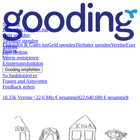
Startseite
Einkaufen & Gutes tun
Geld spenden
Tierfutter spenden
Einkaufen & Gutes tun
Geld spenden
Tierfutter spenden
Vereine
Euer
Vereine
Beitrag
Euer Beitrag
Verein registrieren
Erinnerungsfunktion
Gooding empfehlen
So funktioniert es
Fragen und Antworten
Feedback geben
18.356 Vereine |
22,6 Mio € gesammelt
22.640.680 € gesammelt