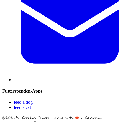
Futterspenden-Apps
feed a dog
feed a cat