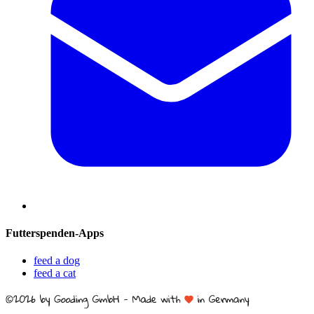
Futterspenden-Apps
feed a dog
feed a cat