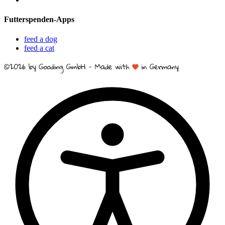
Futterspenden-Apps
feed a dog
feed a cat