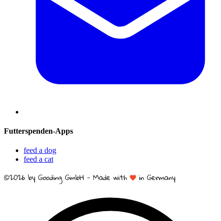
Futterspenden-Apps
feed a dog
feed a cat