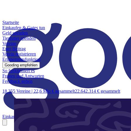
Startseite
Einkaufen & Gutes tun
Geld spenden
Tierfutter spenden
Vereine
Euer Beitrag
Verein registrieren
Erinnerungsfunktion
Gooding empfehlen
So funktioniert es
Fragen und Antworten
Feedback geben
18.355 Vereine |
22,6 Mio € gesammelt
22.642.314 € gesammelt
Einkaufen & Gutes tun
Geld spenden
Tierfutter spenden
Vereine
Euer B