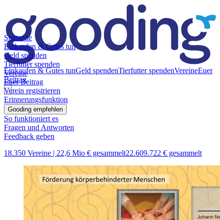
Startseite
Einkaufen & Gutes tun
Geld spenden
Tierfutter spenden
Einkaufen & Gutes tun
Geld spenden
Tierfutter spenden
Vereine
Euer
Vereine
Beitrag
Euer Beitrag
Verein registrieren
Erinnerungsfunktion
Gooding empfehlen
So funktioniert es
Fragen und Antworten
Feedback geben
18.350 Vereine |
22,6 Mio € gesammelt
22.609.722 € gesammelt