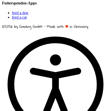
Futterspenden-Apps
feed a dog
feed a cat