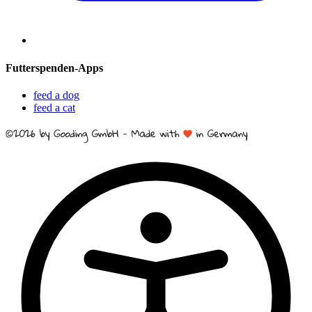
Futterspenden-Apps
feed a dog
feed a cat