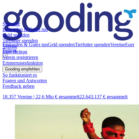
Startseite
Einkaufen & Gutes tun
Geld spenden
Tierfutter spenden
Einkaufen & Gutes tun
Geld spenden
Tierfutter spenden
Vereine
Euer
Vereine
Beitrag
Euer Beitrag
Verein registrieren
Erinnerungsfunktion
Gooding empfehlen
So funktioniert es
Fragen und Antworten
Feedback geben
18.357 Vereine |
22,6 Mio € gesammelt
22.643.137 € gesammelt