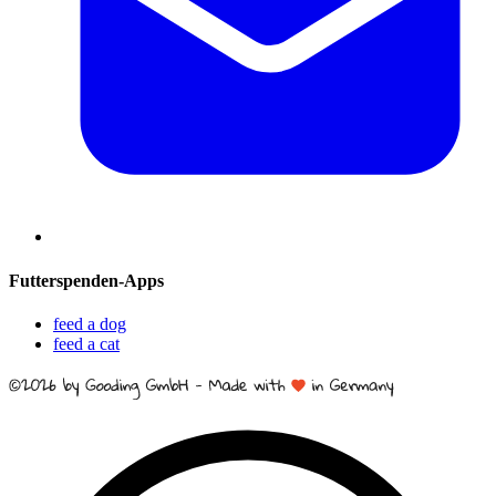
Futterspenden-Apps
feed a dog
feed a cat