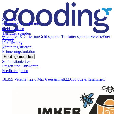
Startseite
Einkaufen & Gutes tun
Geld spenden
Tierfutter spenden
Einkaufen & Gutes tun
Geld spenden
Tierfutter spenden
Vereine
Euer
Vereine
Beitrag
Euer Beitrag
Verein registrieren
Erinnerungsfunktion
Gooding empfehlen
So funktioniert es
Fragen und Antworten
Feedback geben
18.355 Vereine |
22,6 Mio € gesammelt
22.638.852 € gesammelt