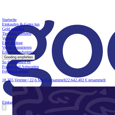
Startseite
Einkaufen & Gutes tun
Geld spenden
Tierfutter spenden
Vereine
Euer Beitrag
Verein registrieren
Erinnerungsfunktion
Gooding empfehlen
So funktioniert es
Fragen und Antworten
Feedback geben
18.355 Vereine |
22,6 Mio € gesammelt
22.642.402 € gesammelt
Einkaufen & Gutes tun
Geld spenden
Tierfutter spenden
Vereine
Euer B