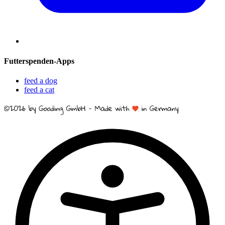
Futterspenden-Apps
feed a dog
feed a cat