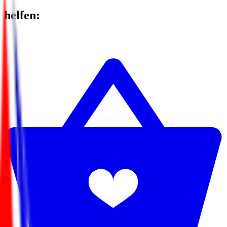
helfen
: