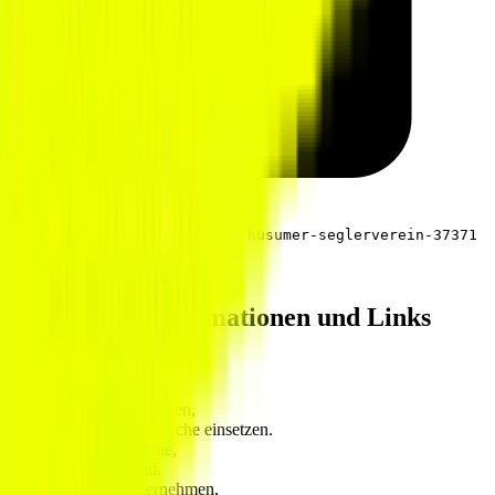
https://spenden.gooding.de/husumer-seglerverein-37371
Zusätzliche Informationen und Links
An was wir glauben
Wir glauben an
Menschen
,
die sich für eine gute Sache einsetzen.
Wir glauben an
Vereine
,
die vor Ort aktiv sind.
Wir glauben an
Unternehmen
,