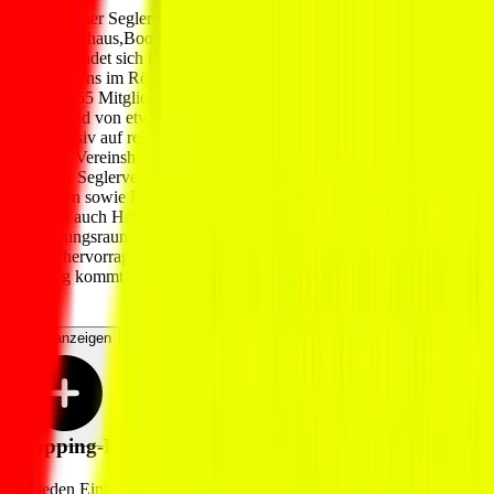
Der Husumer Seglerverein besteht seit 1928. Das Vereinsgelände
mit Vereinshaus,Bootshallen und den Liegenplätzen für fast 50
Boote befindet sich im südöstlichsten Teil des Husumer
Außenhafens im Rödemiser Priel. Im Husumer Segler-Verein sind
zur Zeit 165 Mitglieder inclusive einer großen Jugendgruppe und
ein Bestand von etwa 50 Booten zu finden. Jugendausbildung wird
sehr intensiv auf rein ehrenamtlicher Basis betrieben.Die Ausbildung
findet im Vereinshaus sowie auf dem Wasser statt.Hierzu stellt der
Husumer Seglerverein für seine Jugendlichen gern viele Optimisten
und Jollen sowie Begleitboote zur Verfügung.Der Seglerverein hält
natürlich auch Hallenfläche sowie Bootsanhänger und natürlich den
Ausbildungsraum vor. Wir sind stolz auf die große Jugendgruppe
und sie hervorragende Ausbildung;die Unterstützung durch
Gooding kommt ausschließlich unserer Jugendarbeit zu Gute.
Mehr anzeigen
Shopping-Link von
HSrV Husum
Für jeden Einkauf über den nachfolgenden Shopping-Link erhält