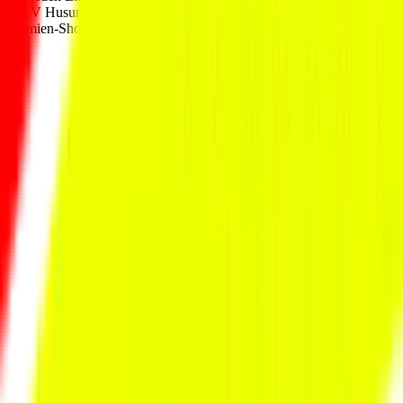
HSrV Husum
automatisch eine Prämie. Es stehen insgesamt 2.025
Prämien-Shops zur Auswahl.