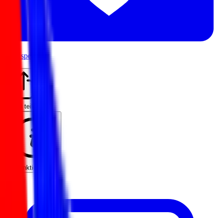
Geld spenden
Profil teilen
So funktioniert es