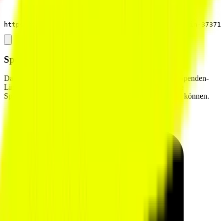
https://einkaufen.gooding.de/husumer-seglerverein-37371
Spenden-Link von
HSrV Husum
Das Spenden an
HSrV Husum
über den nachfolgenden Spenden-
Link ist sicher und transparent. Alle Spender erhalten eine
Spendenbescheinigung, die sie steuerlich geltend machen können.