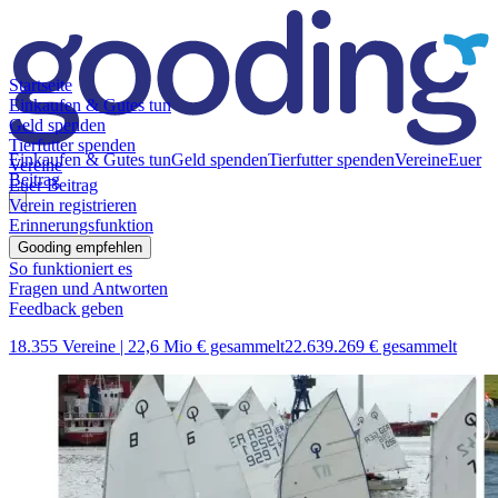
Startseite
Einkaufen & Gutes tun
Geld spenden
Tierfutter spenden
Einkaufen & Gutes tun
Geld spenden
Tierfutter spenden
Vereine
Euer
Vereine
Beitrag
Euer Beitrag
Verein registrieren
Erinnerungsfunktion
Gooding empfehlen
So funktioniert es
Fragen und Antworten
Feedback geben
18.355 Vereine |
22,6 Mio € gesammelt
22.639.269 € gesammelt