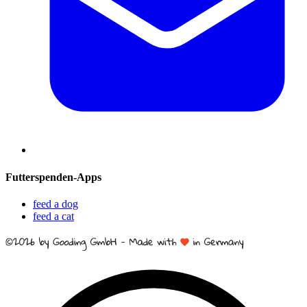
Futterspenden-Apps
feed a dog
feed a cat