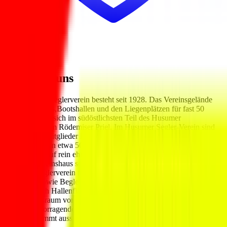
Beiträge
Wir über uns
Der Husumer Seglerverein besteht seit 1928. Das Vereinsgelände
mit Vereinshaus,Bootshallen und den Liegenplätzen für fast 50
Boote befindet sich im südöstlichsten Teil des Husumer
Außenhafens im Rödemiser Priel. Im Husumer Segler-Verein sind
zur Zeit 165 Mitglieder inclusive einer großen Jugendgruppe und
ein Bestand von etwa 50 Booten zu finden. Jugendausbildung wird
sehr intensiv auf rein ehrenamtlicher Basis betrieben.Die Ausbildung
findet im Vereinshaus sowie auf dem Wasser statt.Hierzu stellt der
Husumer Seglerverein für seine Jugendlichen gern viele Optimisten
und Jollen sowie Begleitboote zur Verfügung.Der Seglerverein hält
natürlich auch Hallenfläche sowie Bootsanhänger und natürlich den
Ausbildungsraum vor. Wir sind stolz auf die große Jugendgruppe
und sie hervorragende Ausbildung;die Unterstützung durch
Gooding kommt ausschließlich unserer Jugendarbeit zu Gute.