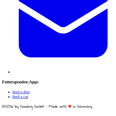
Futterspenden-Apps
feed a dog
feed a cat