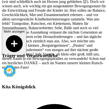
(wir sind schließlich auch im Herzen jung geblieben 😉). Doch wir
wissen auch, wie wichtig ein gut ausgestatteter Bewegungsraum für
die Entwicklung und Freude der Kinder ist. Hier sollen sie Balance,
Geschicklichkeit, Mut und Zusammenarbeit erlernen – und vor
allem unvergessliche Kindheitserinnerungen sammeln. Was uns
fehlt? Trampoline, Rutschen, ein Kletterturm, Matten für
Sprungübungen, Balancierbretter, Seile, Bälle und noch so viel
Mehr anzeigen
mehr! Ohne diese Ausstattung verpasst die nächste Generation an
kleinen Abenteurern echte Herausforderungen – und das tägliche
Austoben fällt auch ziemlich mau aus. Also, wer möchte uns
unterstützen, die kleinen „Bergsteigerinnen“, „Piraten“ und
„Trampolin-Künstlerinnen“ von morgen auf ihre nächste große
Reise vorzubereiten? Jede Spende, ob klein oder groß, hilft uns,
Träger und Verantwortliche
diesen Raum in ein Bewegungsparadies zu verwandeln! Schon mal
ein herzliches DANKE – auch im Namen unserer kleinen Rutsch-
und Kletter-Fans!
Kita Königsblick