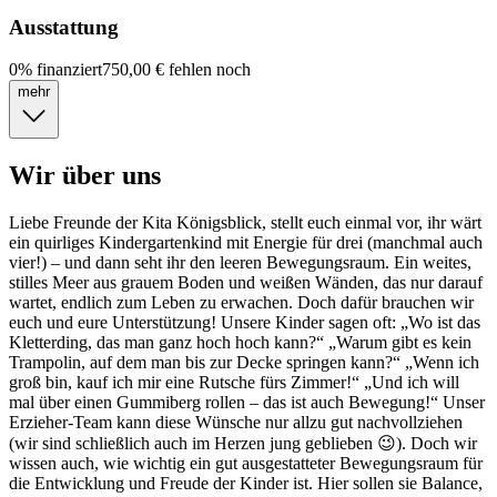
Ausstattung
0
%
finanziert
750,00 €
fehlen noch
mehr
Wir über uns
Liebe Freunde der Kita Königsblick, stellt euch einmal vor, ihr wärt
ein quirliges Kindergartenkind mit Energie für drei (manchmal auch
vier!) – und dann seht ihr den leeren Bewegungsraum. Ein weites,
stilles Meer aus grauem Boden und weißen Wänden, das nur darauf
wartet, endlich zum Leben zu erwachen. Doch dafür brauchen wir
euch und eure Unterstützung! Unsere Kinder sagen oft: „Wo ist das
Kletterding, das man ganz hoch hoch kann?“ „Warum gibt es kein
Trampolin, auf dem man bis zur Decke springen kann?“ „Wenn ich
groß bin, kauf ich mir eine Rutsche fürs Zimmer!“ „Und ich will
mal über einen Gummiberg rollen – das ist auch Bewegung!“ Unser
Erzieher-Team kann diese Wünsche nur allzu gut nachvollziehen
(wir sind schließlich auch im Herzen jung geblieben 😉). Doch wir
wissen auch, wie wichtig ein gut ausgestatteter Bewegungsraum für
die Entwicklung und Freude der Kinder ist. Hier sollen sie Balance,