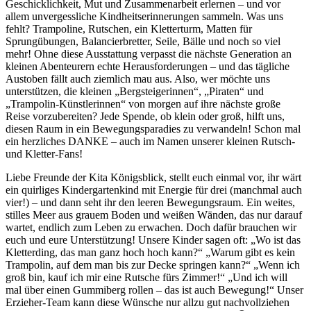
Geschicklichkeit, Mut und Zusammenarbeit erlernen – und vor
allem unvergessliche Kindheitserinnerungen sammeln. Was uns
fehlt? Trampoline, Rutschen, ein Kletterturm, Matten für
Sprungübungen, Balancierbretter, Seile, Bälle und noch so viel
mehr! Ohne diese Ausstattung verpasst die nächste Generation an
kleinen Abenteurern echte Herausforderungen – und das tägliche
Austoben fällt auch ziemlich mau aus. Also, wer möchte uns
unterstützen, die kleinen „Bergsteigerinnen“, „Piraten“ und
„Trampolin-Künstlerinnen“ von morgen auf ihre nächste große
Reise vorzubereiten? Jede Spende, ob klein oder groß, hilft uns,
diesen Raum in ein Bewegungsparadies zu verwandeln! Schon mal
ein herzliches DANKE – auch im Namen unserer kleinen Rutsch-
und Kletter-Fans!
Liebe Freunde der Kita Königsblick, stellt euch einmal vor, ihr wärt
ein quirliges Kindergartenkind mit Energie für drei (manchmal auch
vier!) – und dann seht ihr den leeren Bewegungsraum. Ein weites,
stilles Meer aus grauem Boden und weißen Wänden, das nur darauf
wartet, endlich zum Leben zu erwachen. Doch dafür brauchen wir
euch und eure Unterstützung! Unsere Kinder sagen oft: „Wo ist das
Kletterding, das man ganz hoch hoch kann?“ „Warum gibt es kein
Trampolin, auf dem man bis zur Decke springen kann?“ „Wenn ich
groß bin, kauf ich mir eine Rutsche fürs Zimmer!“ „Und ich will
mal über einen Gummiberg rollen – das ist auch Bewegung!“ Unser
Erzieher-Team kann diese Wünsche nur allzu gut nachvollziehen