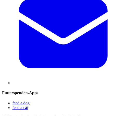
Futterspenden-Apps
feed a dog
feed a cat