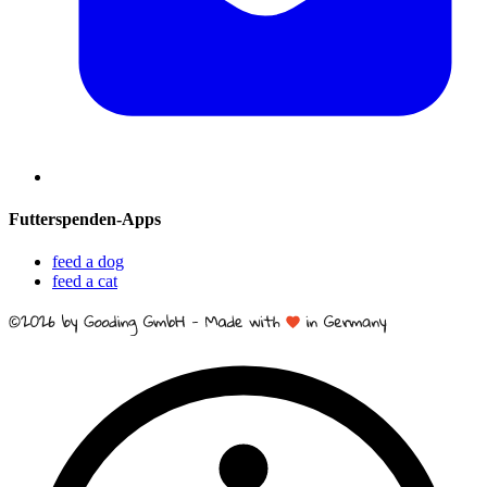
Futterspenden-Apps
feed a dog
feed a cat