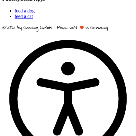
feed a dog
feed a cat