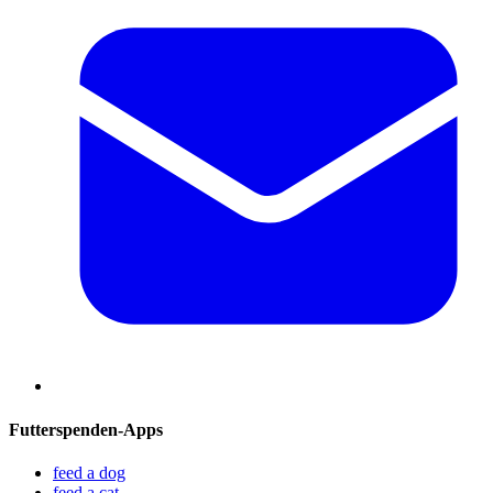
Futterspenden-Apps
feed a dog
feed a cat