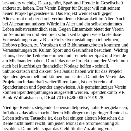
besonders wichtig. Dazu gehört, Spaß und Freude in Gesellschaft
anderer zu haben. Der Verein Bürger für Bürger will mit seinem
neuen Projekt gegensteuern. Das Projekt wendet sich gegen
Altersarmut und der damit verbundenen Einsamkeit im Alter. Auch
bei Altersarmut müssen Würde im Alter und ein selbstbestimmtes
Leben selbstverständlich sein. Gegen Einsamkeit bietet der Verein
für Seniorinnen und Senioren schon seit langem viele kostenlose
Veranstaltungen an, z.B. an Freizeitveranstaltungen teilnehmen,
Hobbys pflegen, zu Vorträgen und Bildungsangeboten kommen und
Veranstaltungen zu Kultur, Sport und Gesundheit besuchen. Wichtig
ist uns, dass die Teilnehmerinnen und Teilnehmer Spaß und Freude
am Miteinander haben. Durch das neue Projekt kann der Verein nun
auch bei kurzfristiger finanzieller Notlage helfen - schnell,
unbürokratisch und diskret. Seit Januar haben wir für das Projekt
Spenden gesammelt und können nun starten. Damit der Verein das
Projekt auch dauerhaft weiterführen kann, ist der Verein auf
Spenderinnen und Spender angewiesen. Als gemeinnütziger Verein
können Spendenquittungen ausgestellt werden. Spendenkonto VR
Bank Wolfratshausen, DE44 7016 6486 0005 7919 28
Niedrige Renten, steigende Lebensmittelpreise, hohe Energiekosten,
Inflation - das alles macht älteren Mitbürgern mit geringer Rente das
Leben schwer. Tatsache ist, dass bei einigen älteren Menschen die
Rente nicht mehr reicht, um jeden Monat die Stromrechnung zu
bezahlen. Dann fehlt sogar das Geld für die Zuzahlung von