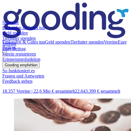
Startseite
Einkaufen & Gutes tun
Geld spenden
Tierfutter spenden
Einkaufen & Gutes tun
Geld spenden
Tierfutter spenden
Vereine
Euer
Vereine
Beitrag
Euer Beitrag
Verein registrieren
Erinnerungsfunktion
Gooding empfehlen
So funktioniert es
Fragen und Antworten
Feedback geben
18.357 Vereine |
22,6 Mio € gesammelt
22.643.399 € gesammelt