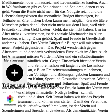
Medikamenten oder um ausreichend Lebensmittel zu kaufen. Auch
in Wolfratshausen gibt es Seniorinnen und Senioren, denen es so
geht. Wenn die Rente nicht mehr für das Nötigste reicht und die
Lebenshaltungskosten das monatliche Budget übersteigen, ist
Teilhabe am öffentlichen Leben kaum mehr möglich. Gerade ältere
Menschen gehen dann lieber nicht mehr aus dem Haus, weil viele
Freizeitaktivitäten Geld kosten - Geld, das sie nicht haben. Um im
Alter nicht zu vereinsamen, ist das soziale Miteinander im Alter
besonders wichtig. Dazu gehört, Spaß und Freude in Gesellschaft
anderer zu haben. Der Verein Bürger für Bürger will mit seinem
neuen Projekt gegensteuern. Das Projekt wendet sich gegen
Altersarmut und der damit verbundenen Einsamkeit im Alter. Auch
bei Altersarmut müssen Würde im Alter und ein selbstbestimmtes
Mehr anzeigen
Leben selbstverständlich sein. Gegen Einsamkeit bietet der Verein
für Seniorinnen und Senioren schon seit langem viele kostenlose
Veranstaltungen an, z.B. an Freizeitveranstaltungen teilnehmen,
Hobbys pflegen, zu Vorträgen und Bildungsangeboten kommen und
Veranstaltungen zu Kultur, Sport und Gesundheit besuchen. Wichtig
ist uns, dass die Teilnehmerinnen und Teilnehmer Spaß und Freude
Träger und Verantwortliche
am Miteinander haben. Durch das neue Projekt kann der Verein nun
auch bei kurzfristiger finanzieller Notlage helfen - schnell,
unbürokratisch und diskret. Seit Januar haben wir für das Projekt
Spenden gesammelt und können nun starten. Damit der Verein das
Projekt auch dauerhaft weiterführen kann, ist der Verein auf
Spenderinnen und Spender angewiesen. Als gemeinnütziger Verein