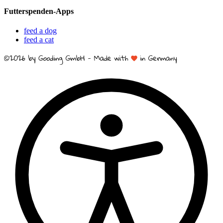
Futterspenden-Apps
feed a dog
feed a cat