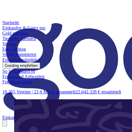
Startseite
Einkaufen & Gutes tun
Geld spenden
Tierfutter spenden
Vereine
Euer Beitrag
Verein registrieren
Erinnerungsfunktion
Gooding empfehlen
So funktioniert es
Fragen und Antworten
Feedback geben
18.355 Vereine |
22,6 Mio € gesammelt
22.642.328 € gesammelt
Einkaufen & Gutes tun
Geld spenden
Tierfutter spenden
Vereine
Euer B