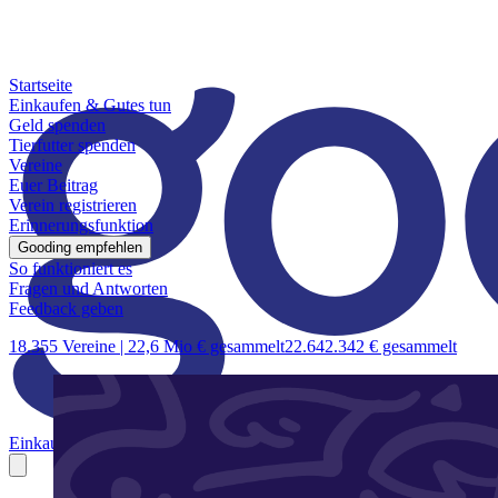
Startseite
Einkaufen & Gutes tun
Geld spenden
Tierfutter spenden
Vereine
Euer Beitrag
Verein registrieren
Erinnerungsfunktion
Gooding empfehlen
So funktioniert es
Fragen und Antworten
Feedback geben
18.355 Vereine |
22,6 Mio € gesammelt
22.642.342 € gesammelt
Einkaufen & Gutes tun
Geld spenden
Tierfutter spenden
Vereine
Euer B