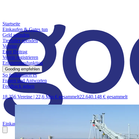
Startseite
Einkaufen & Gutes tun
Geld spenden
Tierfutter spenden
Vereine
Euer Beitrag
Verein registrieren
Erinnerungsfunktion
Gooding empfehlen
So funktioniert es
Fragen und Antworten
Feedback geben
18.356 Vereine |
22,6 Mio € gesammelt
22.640.148 € gesammelt
Einkaufen & Gutes tun
Geld spenden
Tierfutter spenden
Vereine
Euer B