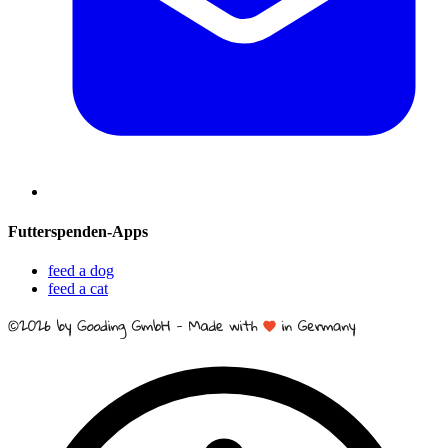
Futterspenden-Apps
feed a dog
feed a cat