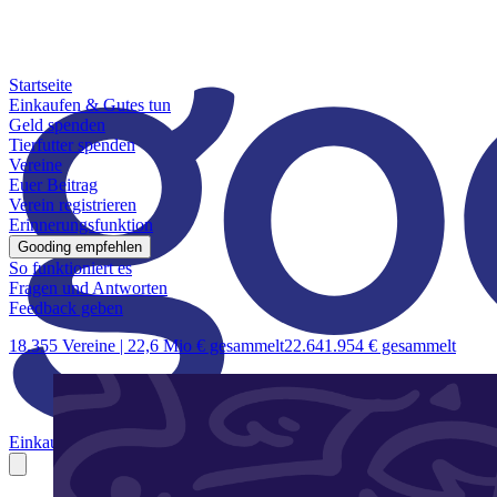
Startseite
Einkaufen & Gutes tun
Geld spenden
Tierfutter spenden
Vereine
Euer Beitrag
Verein registrieren
Erinnerungsfunktion
Gooding empfehlen
So funktioniert es
Fragen und Antworten
Feedback geben
18.355 Vereine |
22,6 Mio € gesammelt
22.641.954 € gesammelt
Einkaufen & Gutes tun
Geld spenden
Tierfutter spenden
Vereine
Euer B