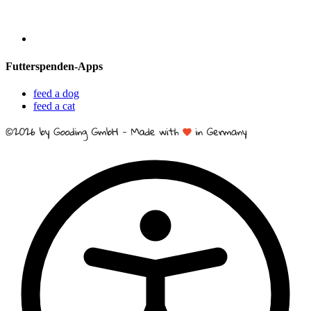
Futterspenden-Apps
feed a dog
feed a cat