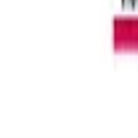
Schon
0
gute Taten
So kannst du