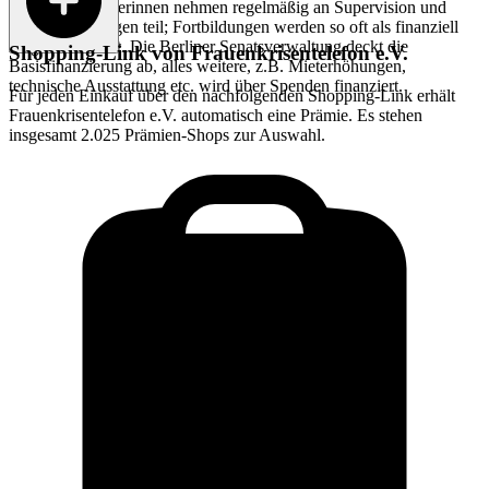
Sämtliche Beraterinnen nehmen regelmäßig an Supervision und
Fallbesprechungen teil; Fortbildungen werden so oft als finanziell
möglich besucht. Die Berliner Senatsverwaltung deckt die
Shopping-Link von
Frauenkrisentelefon e.V.
Basisfinanzierung ab, alles weitere, z.B. Mieterhöhungen,
technische Ausstattung etc. wird über Spenden finanziert.
Für jeden Einkauf über den nachfolgenden Shopping-Link erhält
Frauenkrisentelefon e.V.
automatisch eine Prämie. Es stehen
insgesamt 2.025 Prämien-Shops zur Auswahl.