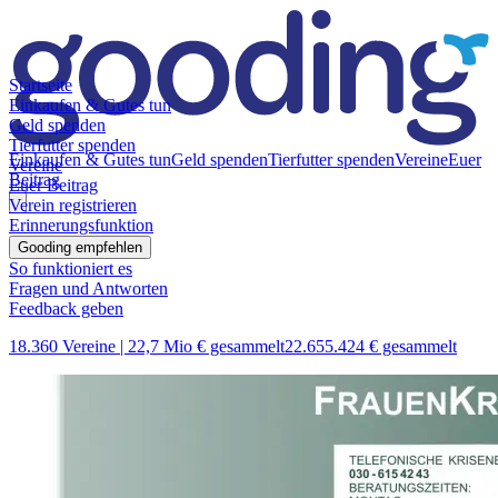
Startseite
Einkaufen & Gutes tun
Geld spenden
Tierfutter spenden
Einkaufen & Gutes tun
Geld spenden
Tierfutter spenden
Vereine
Euer
Vereine
Beitrag
Euer Beitrag
Verein registrieren
Erinnerungsfunktion
Gooding empfehlen
So funktioniert es
Fragen und Antworten
Feedback geben
18.360 Vereine |
22,7 Mio € gesammelt
22.655.424 € gesammelt