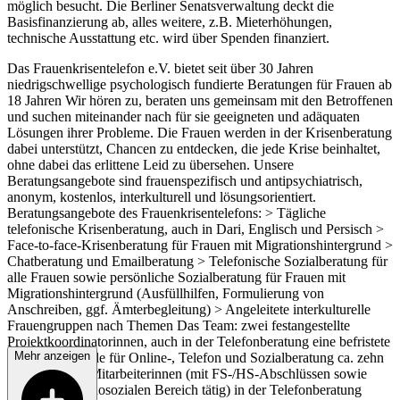
möglich besucht. Die Berliner Senatsverwaltung deckt die
Basisfinanzierung ab, alles weitere, z.B. Mieterhöhungen,
technische Ausstattung etc. wird über Spenden finanziert.
Das Frauenkrisentelefon e.V. bietet seit über 30 Jahren
niedrigschwellige psychologisch fundierte Beratungen für Frauen ab
18 Jahren Wir hören zu, beraten uns gemeinsam mit den Betroffenen
und suchen miteinander nach für sie geeigneten und adäquaten
Lösungen ihrer Probleme. Die Frauen werden in der Krisenberatung
dabei unterstützt, Chancen zu entdecken, die jede Krise beinhaltet,
ohne dabei das erlittene Leid zu übersehen. Unsere
Beratungsangebote sind frauenspezifisch und antipsychiatrisch,
anonym, kostenlos, interkulturell und lösungsorientiert.
Beratungsangebote des Frauenkrisentelefons: > Tägliche
telefonische Krisenberatung, auch in Dari, Englisch und Persisch >
Face-to-face-Krisenberatung für Frauen mit Migrationshintergrund >
Chatberatung und Emailberatung > Telefonische Sozialberatung für
alle Frauen sowie persönliche Sozialberatung für Frauen mit
Migrationshintergrund (Ausfüllhilfen, Formulierung von
Anschreiben, ggf. Ämterbegleitung) > Angeleitete interkulturelle
Frauengruppen nach Themen Das Team: zwei festangestellte
Projektkoordinatorinnen, auch in der Telefonberatung eine befristete
Mehr anzeigen
Infrastrukturstelle für Online-, Telefon und Sozialberatung ca. zehn
ehrenamtliche Mitarbeiterinnen (mit FS-/HS-Abschlüssen sowie
bereits im psychosozialen Bereich tätig) in der Telefonberatung