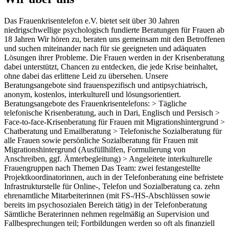
Das Frauenkrisentelefon e.V. bietet seit über 30 Jahren
niedrigschwellige psychologisch fundierte Beratungen für Frauen ab
18 Jahren Wir hören zu, beraten uns gemeinsam mit den Betroffenen
und suchen miteinander nach für sie geeigneten und adäquaten
Lösungen ihrer Probleme. Die Frauen werden in der Krisenberatung
dabei unterstützt, Chancen zu entdecken, die jede Krise beinhaltet,
ohne dabei das erlittene Leid zu übersehen. Unsere
Beratungsangebote sind frauenspezifisch und antipsychiatrisch,
anonym, kostenlos, interkulturell und lösungsorientiert.
Beratungsangebote des Frauenkrisentelefons: > Tägliche
telefonische Krisenberatung, auch in Dari, Englisch und Persisch >
Face-to-face-Krisenberatung für Frauen mit Migrationshintergrund >
Chatberatung und Emailberatung > Telefonische Sozialberatung für
alle Frauen sowie persönliche Sozialberatung für Frauen mit
Migrationshintergrund (Ausfüllhilfen, Formulierung von
Anschreiben, ggf. Ämterbegleitung) > Angeleitete interkulturelle
Frauengruppen nach Themen Das Team: zwei festangestellte
Projektkoordinatorinnen, auch in der Telefonberatung eine befristete
Infrastrukturstelle für Online-, Telefon und Sozialberatung ca. zehn
ehrenamtliche Mitarbeiterinnen (mit FS-/HS-Abschlüssen sowie
bereits im psychosozialen Bereich tätig) in der Telefonberatung
Sämtliche Beraterinnen nehmen regelmäßig an Supervision und
Fallbesprechungen teil; Fortbildungen werden so oft als finanziell