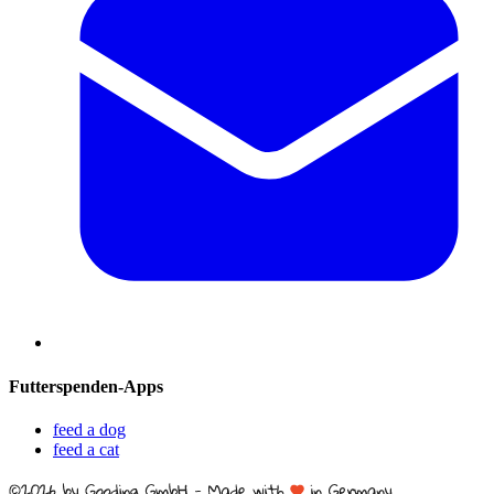
Futterspenden-Apps
feed a dog
feed a cat