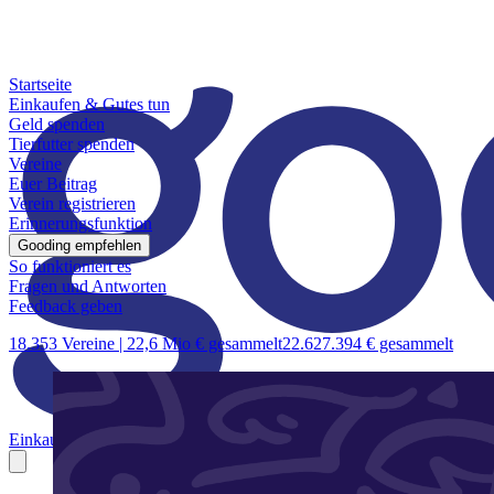
Startseite
Einkaufen & Gutes tun
Geld spenden
Tierfutter spenden
Vereine
Euer Beitrag
Verein registrieren
Erinnerungsfunktion
Gooding empfehlen
So funktioniert es
Fragen und Antworten
Feedback geben
18.353 Vereine |
22,6 Mio € gesammelt
22.627.394 € gesammelt
Einkaufen & Gutes tun
Geld spenden
Tierfutter spenden
Vereine
Euer B