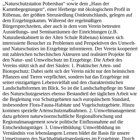
„Naturschutzstation Pobershau“ sowie dem „Haus der
Kammbegegnungen“, einer Herberge mit ökologischem Profil in
Rübenau, der größten Streusiedlung Ostdeutschlands, gelegen auf
dem Erzgebirgskamm. Während der regelmäßigen
Bürgersprechzeiten, aber auch in dem vom Verein betreuten
Ausstellungs- und Seminarräumen der Einrichtungen (z.B.
Naturalienkabinett in der Alten Schule Rübenau) können sich
interessierte Besucher zu Problemen und Perspektiven des Umwelt-
und Naturschutzes im Erzgebirge informieren. Der Verein kooperiert
mit zahlreichen tschechischen Akteuren und realisiert Projekte für
den Natur- und Umweltschutz im Erzgebirge. Die Arbeit des
Vereins stützt sich auf drei Säulen: 1. Praktischer Arten- und
Biotopschutz: Dabei sieht sich der Verein nicht nur den heimischen
Pflanzen und Tieren verpflichtet, sondern hat das Erzgebirge mit
seiner einzigartigen Lebensvielfalt und den charakteristischen
Landschaftsformen im Blick. So ist die Landschaftspflege im Sinne
des Naturschutzgesetzes ebenso Bestandteil der täglichen Arbeit wie
die Begleitung von Schutzgebieten nach europäischem Standard,
insbesondere Flora-Fauna-Habitate und Vogelschutzgebiete. Hinzu
kommen spezielle Artenschutzmaßnahmen. 2. Umweltmanagement:
dazu gehören naturwissenschaftliche Regionalforschung und
Regionalmanagement sowie politische Einflussnahme auf die
Entscheidungsträger. 3. Umweltbildung: Umweltbildung im
Verständnis von lebenslangem Lernen bildet die Basis für unsere
Umsetzungen des Nachhaltigkeitsgedankens im Erzgebirge. Durch