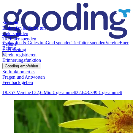
Startseite
Einkaufen & Gutes tun
Geld spenden
Tierfutter spenden
Einkaufen & Gutes tun
Geld spenden
Tierfutter spenden
Vereine
Euer
Vereine
Beitrag
Euer Beitrag
Verein registrieren
Erinnerungsfunktion
Gooding empfehlen
So funktioniert es
Fragen und Antworten
Feedback geben
18.357 Vereine |
22,6 Mio € gesammelt
22.643.399 € gesammelt