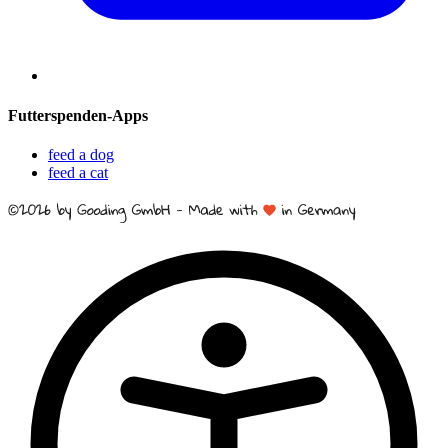
Futterspenden-Apps
feed a dog
feed a cat