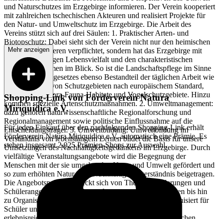
und Naturschutzes im Erzgebirge informieren. Der Verein kooperiert
mit zahlreichen tschechischen Akteuren und realisiert Projekte für
den Natur- und Umweltschutz im Erzgebirge. Die Arbeit des
Vereins stützt sich auf drei Säulen: 1. Praktischer Arten- und
Biotopschutz: Dabei sieht sich der Verein nicht nur den heimischen
Mehr anzeigen
Pflanzen und Tieren verpflichtet, sondern hat das Erzgebirge mit
seiner einzigartigen Lebensvielfalt und den charakteristischen
Landschaftsformen im Blick. So ist die Landschaftspflege im Sinne
des Naturschutzgesetzes ebenso Bestandteil der täglichen Arbeit wie
die Begleitung von Schutzgebieten nach europäischem Standard,
insbesondere Flora-Fauna-Habitate und Vogelschutzgebiete. Hinzu
Shopping-Link von
Förderverein Natura
kommen spezielle Artenschutzmaßnahmen. 2. Umweltmanagement:
Miriquidica e.V.
dazu gehören naturwissenschaftliche Regionalforschung und
Regionalmanagement sowie politische Einflussnahme auf die
Für jeden Einkauf über den nachfolgenden Shopping-Link erhält
Entscheidungsträger. 3. Umweltbildung: Umweltbildung im
Förderverein Natura Miriquidica e.V.
automatisch eine Prämie. Es
Verständnis von lebenslangem Lernen bildet die Basis für unsere
stehen insgesamt 2.025 Prämien-Shops zur Auswahl.
Umsetzungen des Nachhaltigkeitsgedankens im Erzgebirge. Durch
vielfältige Veranstaltungsangebote wird die Begegnung der
Menschen mit der sie umgebenden Natur und Umwelt gefördert und
so zum erhöhten Natur- und Nachhaltigkeitsverständnis beigetragen.
Die Angebotspalette erstreckt sich von Themenwanderungen und
Schülerangeboten, über Naturschutzmessen und Tagungen bis hin
zu Organismentagen und Wildniscamps. Der Verein organisiert für
Schüler und Familien sogenannte „Kammbegegnungen“,
erlebnisreiche Aufenthalte in der einzigartigen erzgebirgischen