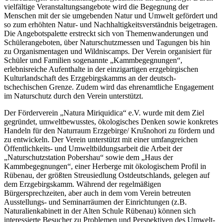
vielfältige Veranstaltungsangebote wird die Begegnung der
Menschen mit der sie umgebenden Natur und Umwelt gefördert und
so zum erhöhten Natur- und Nachhaltigkeitsverständnis beigetragen.
Die Angebotspalette erstreckt sich von Themenwanderungen und
Schülerangeboten, über Naturschutzmessen und Tagungen bis hin
zu Organismentagen und Wildniscamps. Der Verein organisiert für
Schüler und Familien sogenannte „Kammbegegnungen“,
erlebnisreiche Aufenthalte in der einzigartigen erzgebirgischen
Kulturlandschaft des Erzgebirgskamms an der deutsch-
tschechischen Grenze. Zudem wird das ehrenamtliche Engagement
im Naturschutz durch den Verein unterstützt.
Der Förderverein „Natura Miriquidica“ e.V. wurde mit dem Ziel
gegründet, umweltbewusstes, ökologisches Denken sowie konkretes
Handeln für den Naturraum Erzgebirge/ Krušnohori zu fördern und
zu entwickeln. Der Verein unterstützt mit einer umfangreichen
Öffentlichkeits- und Umweltbildungsarbeit die Arbeit der
„Naturschutzstation Pobershau“ sowie dem „Haus der
Kammbegegnungen“, einer Herberge mit ökologischem Profil in
Rübenau, der größten Streusiedlung Ostdeutschlands, gelegen auf
dem Erzgebirgskamm. Während der regelmäßigen
Bürgersprechzeiten, aber auch in dem vom Verein betreuten
Ausstellungs- und Seminarräumen der Einrichtungen (z.B.
Naturalienkabinett in der Alten Schule Rübenau) können sich
interessierte Besucher zu Problemen und Perspektiven des Umwelt-