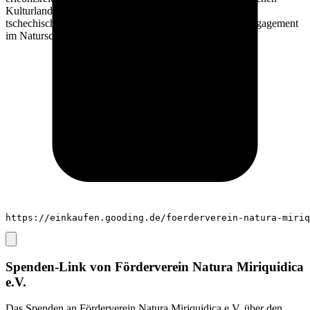
Kulturlandschaft des Erzgebirgskamms an der deutsch-
tschechischen Grenze. Zudem wird das ehrenamtliche Engagement
im Naturschutz durch den Verein unterstützt.
https://einkaufen.gooding.de/foerderverein-natura-miriq
Spenden-Link von
Förderverein Natura Miriquidica
e.V.
Das Spenden an
Förderverein Natura Miriquidica e.V.
über den